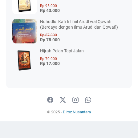
Rp 95.000
Rp 43.000
Nuhudlul Kafi fi Ilmil Arudl wal Qowafi
(Berdaya dengan Ilmu Arudl dan Qowafi)
Rp 87.000
Rp 75.000
Hijrah Pelan Tapi Jalan
Rp 70.000
Rp 17.000
© 2025 -
Diroz Nusantara